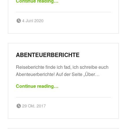
Continue reading
…
Posted on:
Written by:
4 Juni 2020
sportsbirne
ABENTEUERBERICHTE
Reiseberichte finde ich fad, ich schreibe euch
Abenteuerberichte! Auf der Seite „Über…
“Abenteuerberichte”
Continue reading
…
Posted on:
Written by:
29 Okt. 2017
sportsbirne