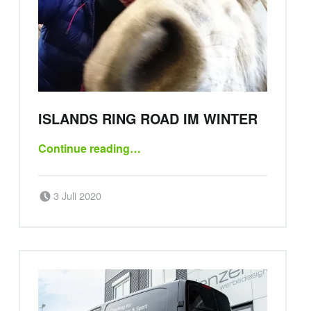
ISLANDS RING ROAD IM WINTER
“Islands Ring Road im Winter”
Continue reading
…
Posted on:
Written by:
3 Juli 2020
sportsbirne