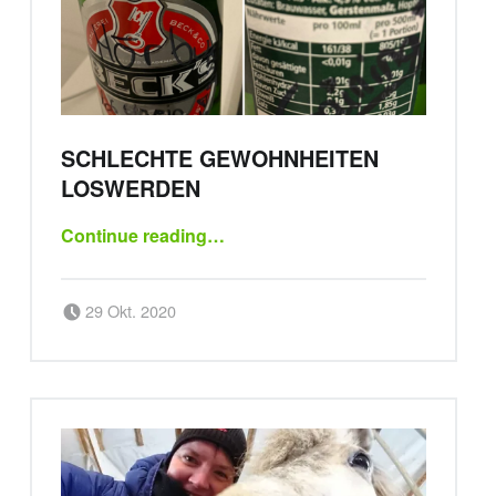
SCHLECHTE GEWOHNHEITEN
LOSWERDEN
“Schlechte Gewohnheiten loswerden”
Continue reading
…
Posted on:
Written by:
29 Okt. 2020
sportsbirne