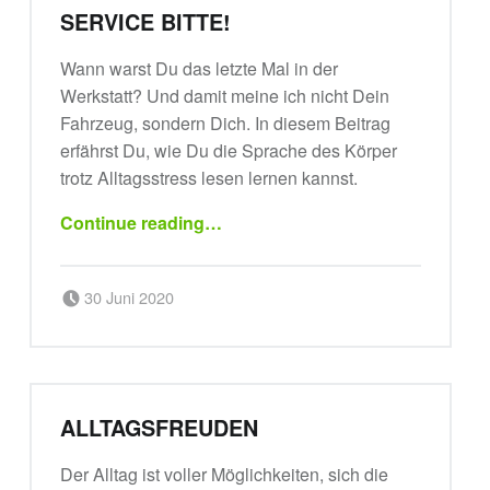
SERVICE BITTE!
Wann warst Du das letzte Mal in der
Werkstatt? Und damit meine ich nicht Dein
Fahrzeug, sondern Dich. In diesem Beitrag
erfährst Du, wie Du die Sprache des Körper
trotz Alltagsstress lesen lernen kannst.
“Service bitte!”
Continue reading
…
Posted on:
Written by:
30 Juni 2020
sportsbirne
ALLTAGSFREUDEN
Der Alltag ist voller Möglichkeiten, sich die