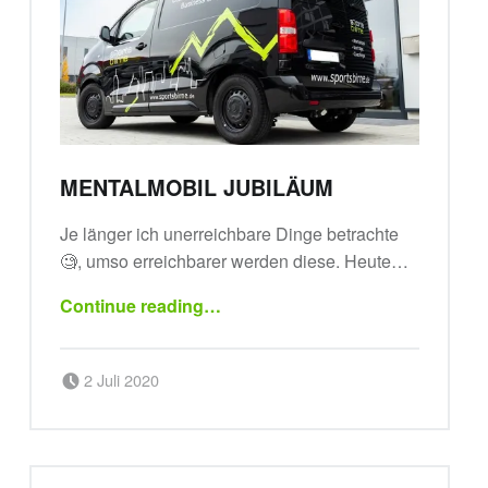
MENTALMOBIL JUBILÄUM
Je länger ich unerreichbare Dinge betrachte
🧐, umso erreichbarer werden diese. Heute…
“MentalMobil Jubiläum”
Continue reading
…
Posted on:
Written by:
2 Juli 2020
sportsbirne