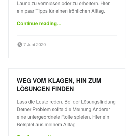
Laune zu vermiesen oder zu erheitern. Hier
ein paar Tipps für einen fröhlichen Alltag.
“Alltagsfreuden”
Continue reading
…
Posted on:
Written by:
7 Juni 2020
sportsbirne
WEG VOM KLAGEN, HIN ZUM
LÖSUNGEN FINDEN
Lass die Leute reden. Bei der Lösungsfindung
Deiner Problem sollte die Meinung Anderer
eine untergeordnete Rolle spielen. Hier ein
Beispiel aus meinem Alltag.
“Weg vom Klagen, hin zum Lösungen finden”