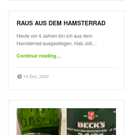
RAUS AUS DEM HAMSTERRAD
Heute vor 4 Jahren bin ich aus dem
Hamsterrad ausgestiegen. Hab Job…
“Raus aus dem Hamsterrad”
Continue reading
…
Posted on:
Written by:
14 Dez. 2020
sportsbirne