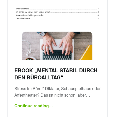
EBOOK „MENTAL STABIL DURCH
DEN BÜROALLTAG“
Stress im Büro? Diktatur, Schauspielhaus oder
Affentheater? Das ist nicht schön, aber…
“eBook „Mental stabil durch den Büroalltag“”
Continue reading
…