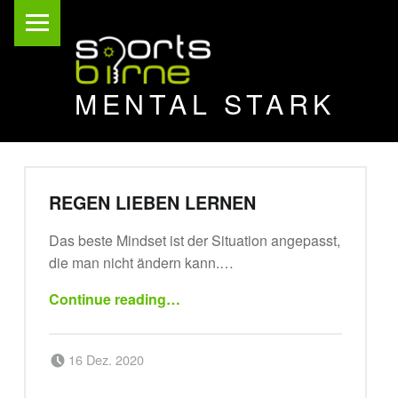
PRIMARY MENU
MENTAL STARK
wertvoll leben
BLOG (PAGE 3)
REGEN LIEBEN LERNEN
Das beste Mindset ist der Situation angepasst,
die man nicht ändern kann.…
“Regen lieben lernen”
Continue reading
…
Posted on:
Written by:
16 Dez. 2020
sportsbirne