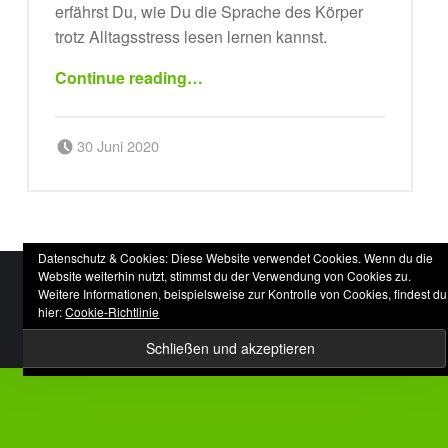
erfährst Du, wie Du die Sprache des Körper
trotz Alltagsstress lesen lernen kannst.
“Service bitte!”
Continue reading
…
Posted on:
Written by:
30 Juni 2020
sportsbirne
Datenschutz & Cookies: Diese Website verwendet Cookies. Wenn du die
Website weiterhin nutzt, stimmst du der Verwendung von Cookies zu.
FOOTER SIDEBAR
Weitere Informationen, beispielsweise zur Kontrolle von Cookies, findest du
© 2026
|
Using
theme.
|
mental stark
Auberge
WordPress
hier:
Cookie-Richtlinie
|
Datenschutzerklärung
Back to top ↑