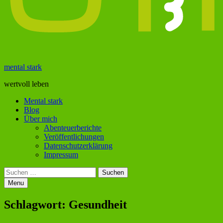
mental stark
wertvoll leben
Primary
Mental stark
Blog
Menu
Über mich
Abenteuerberichte
Veröffentlichungen
Datenschutzerklärung
Impressum
Search
Suchen
nach:
Menu
Schlagwort:
Gesundheit